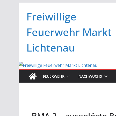
Zum
Freiwillige
Inhalt
springen
Feuerwehr Markt
Lichtenau
FEUERWEHR
NACHWUCHS
BMA 2 – ausgelöste 