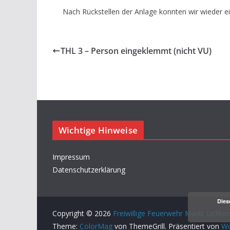
Nach Rückstellen der Anlage konnten wir wieder e
THL 3 – Person eingeklemmt (nicht VU)
Wichtige Hinweise
Impressum
Datenschutzerklärung
Dies
Copyright © 2026
Freiwillige Feuerwehr Markt Lichte
Theme:
ColorMag
von ThemeGrill. Präsentiert von
Wo