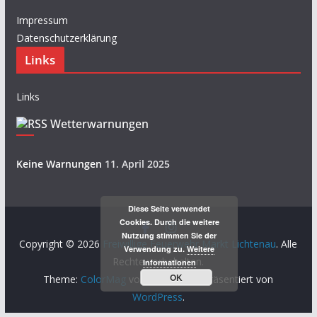
Impressum
Datenschutzerklärung
Links
Links
Wetterwarnungen
Keine Warnungen
11. April 2025
Diese Seite verwendet
Cookies. Durch die weitere
Nutzung stimmen Sie der
Copyright © 2026
Freiwillige Feuerwehr Markt Lichtenau
. Alle
Verwendung zu.
Weitere
Rechte vorbehalten.
Informationen
OK
Theme:
ColorMag
von ThemeGrill. Präsentiert von
WordPress
.